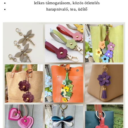
lelkes támogatásom, közös ötletelés
harapnivaló, tea, üdítő