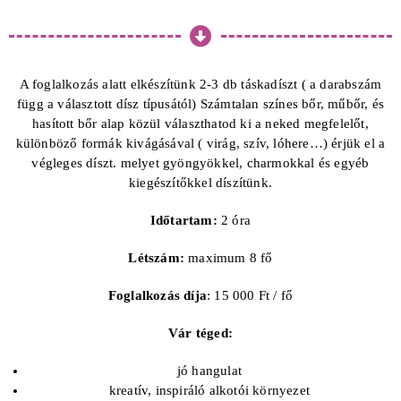
A foglalkozás alatt elkészítünk 2-3 db táskadíszt ( a darabszám
függ a választott dísz típusától) Számtalan színes bőr, műbőr, és
hasított bőr alap közül választhatod ki a neked megfelelőt,
különböző formák kivágásával ( virág, szív, lóhere…) érjük el a
végleges díszt. melyet gyöngyökkel, charmokkal és egyéb
kiegészítőkkel díszítünk.
Időtartam:
2 óra
Létszám:
maximum 8 fő
Foglalkozás díja
: 15 000 Ft / fő
Vár téged:
jó hangulat
kreatív, inspiráló alkotói környezet